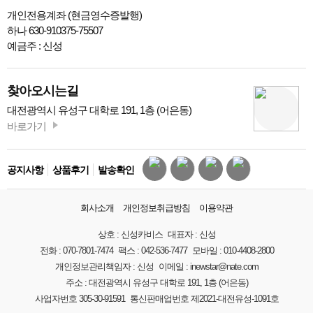
개인전용계좌 (현금영수증발행)
하나 630-910375-75507
예금주 : 신성
찾아오시는길
대전광역시 유성구 대학로 191, 1층 (어은동)
바로가기
공지사항
상품후기
발송확인
회사소개
개인정보취급방침
이용약관
상호 :
신성카비스
대표자 :
신성
전화 :
070-7801-7474
팩스 :
042-536-7477
모바일 :
010-4408-2800
개인정보관리책임자 :
신성
이메일 :
inewstar@nate.com
주소 :
대전광역시 유성구 대학로 191, 1층 (어은동)
사업자번호
305-30-91591
통신판매업번호
제2021-대전유성-1091호