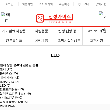
로그인
회원가입
마이페이지
주문배송
장바구니
공지사항
케미컬/세차상품
차량용품
틴팅 랩핑 공구
DIY PPF 재단
전동트렁크
기타제품
초특가할인상품
고객지원
LED
현재 상품 분류와 관련된 분류
전체 (
42
)
블랙박스 (25)
내비게이션 (2)
후방카메라 (2)
LED (0)
안전편의용품 (13)
블랙박스전용메모리 (0)
카매트전용관 (0)
차량용품할인상품 (0)
MD’s PICK